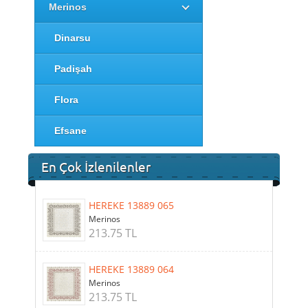
Merinos
Dinarsu
Padişah
Flora
Efsane
En Çok İzlenilenler
HEREKE 13889 065
Merinos
213.75 TL
HEREKE 13889 064
Merinos
213.75 TL