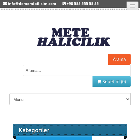
info@demomibilisim.com
+90 555 555 55 55
Giriş
Üye Ol
Arama
Sepetim (
0
)
Kategoriler